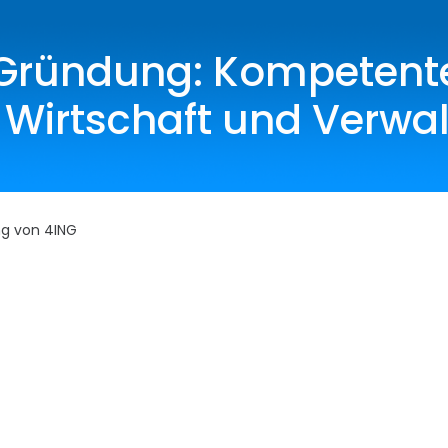
ründung: Kompetenter
k, Wirtschaft und Verwa
ng von 4ING