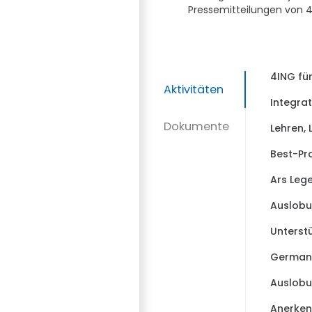
Pressemitteilungen von 4
4ING fü
Aktivitäten
Integra
Dokumente
Lehren, 
Best-Pra
Ars Leg
Auslobu
Unterst
German E
Auslobu
Anerken