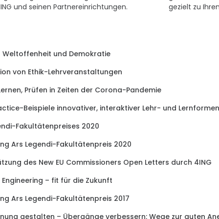
ING und seinen Partnereinrichtungen.
gezielt zu Ihr
r Weltoffenheit und Demokratie
tion von Ethik-Lehrveranstaltungen
Lernen, Prüfen in Zeiten der Corona-Pandemie
ctice-Beispiele innovativer, interaktiver Lehr- und Lernforme
endi-Fakultätenpreises 2020
ng Ars Legendi-Fakultätenpreis 2020
ützung des New EU Commissioners Open Letters durch 4ING
ngineering – fit für die Zukunft
ng Ars Legendi-Fakultätenpreis 2017
nung gestalten – Übergänge verbessern: Wege zur guten An