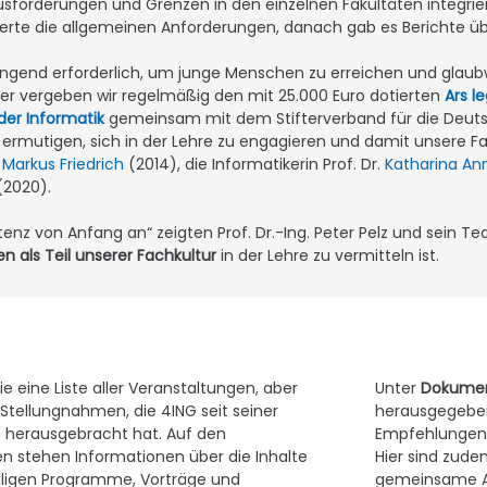
usforderungen und Grenzen in den einzelnen Fakultäten integriert 
erte die allgemeinen Anforderungen, danach gab es Berichte über
ingend erforderlich, um junge Menschen zu erreichen und glaubw
her vergeben wir regelmäßig den mit 25.000 Euro dotierten
Ars l
der Informatik
gemeinsam mit dem Stifterverband für die Deutsc
mutigen, sich in der Lehre zu engagieren und damit unsere Fachku
.
Markus Friedrich
(2014), die Informatikerin Prof. Dr.
Katharina An
2020).
nz von Anfang an“ zeigten Prof. Dr.-Ing. Peter Pelz und sein T
als Teil unserer Fachkultur
in der Lehre zu vermitteln ist.
ie eine Liste aller Veranstaltungen, aber
Unter
Dokume
tellungnahmen, die 4ING seit seiner
herausgegeben
d herausgebracht hat. Auf den
Empfehlungen 
n stehen Informationen über die Inhalte
Hier sind zud
iligen Programme, Vorträge und
gemeinsame Akt