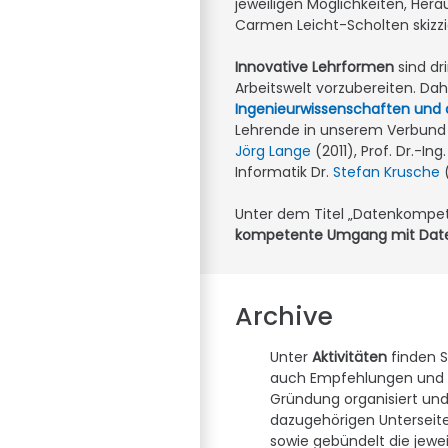
jeweiligen Möglichkeiten, Hera
Carmen Leicht-Scholten skizzi
Innovative Lehrformen
sind dr
Arbeitswelt vorzubereiten. Da
Ingenieurwissenschaften und 
Lehrende in unserem Verbund er
Jörg Lange
(2011), Prof. Dr.-Ing
Informatik Dr.
Stefan Krusche
(
Unter dem Titel „Datenkompete
kompetente Umgang mit Daten 
Archive
Unter
Aktivitäten
finden S
auch Empfehlungen und S
Gründung organisiert un
dazugehörigen Unterseite
sowie gebündelt die jewe